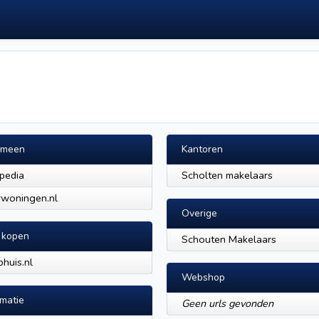
emeen
Kantoren
pedia
Scholten makelaars
woningen.nl
Overige
 kopen
Schouten Makelaars
huis.nl
Webshop
rmatie
Geen urls gevonden