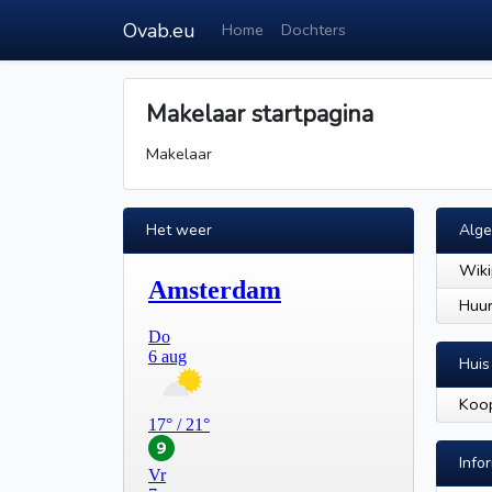
Ovab.eu
Home
Dochters
Makelaar startpagina
Makelaar
Het weer
Alg
Wiki
Huur
Huis
Koop
Info